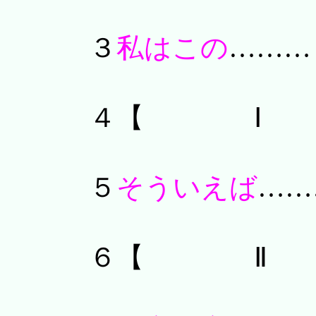
３
私はこの
………
４【 Ⅰ
５
そういえば
……
６【 Ⅱ