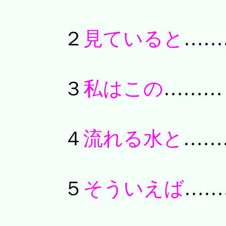
２
見ていると
……
３
私はこの
………
４
流れる水と
……
５
そういえば
……