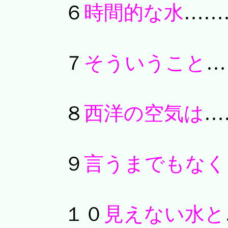
６
時間的な水
……
７
そういうこと
…
８
西洋の空気は
…
９
言うまでもなく
１０
見えない水と