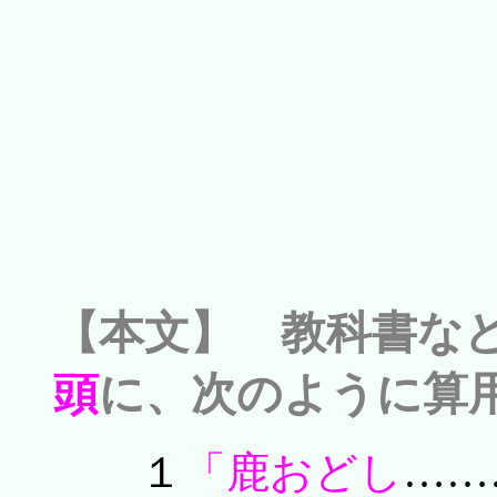
【本文】 教科書な
頭
に、次のように算
１
「鹿おどし
……