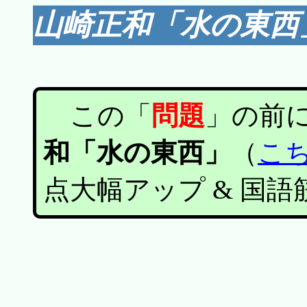
山崎正和「水の
この「
問題
」の前
和「水の東西」
（
こ
点大幅アップ & 国語筋