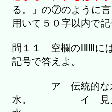
る。」の⑦のように言
用いて５０字以内で記
問１１ 空欄のⅠⅡⅢ
記号で答えよ。
ア 伝統的な水
水。 イ 見えな