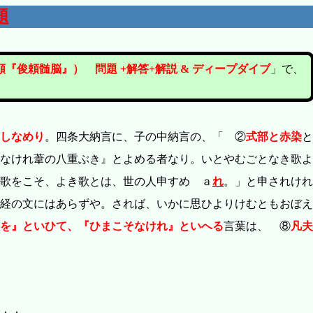
題
『俊頼髄脳』） 問題 +解答+解説 & ディープダイブ
」で、
しなめり
。四条大納言に、子の中納言の、「 ②
式部と赤染
と
なけれ葦の八重ぶき』とよめる者なり。いとやむごとなき歌よ
歌をこそ、よき歌とは、世の人申すめ ａ
れ
。」と申されけれ
経の文にはあらずや。されば、いかに思ひよりけむともおぼえ
を』といひて、『ひまこそなけれ』といへる
言葉は、 ⑧
凡夫