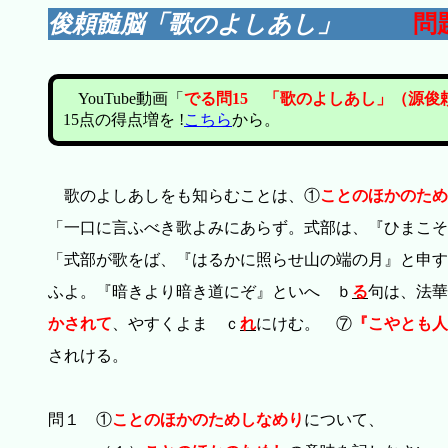
俊頼髄脳「歌のよしあし」
問
YouTube動画「
でる問15 「歌のよしあし」（源俊頼
15点の得点増を !
こちら
から。
歌のよしあしをも知らむことは、①
ことのほかのため
「一口に言ふべき歌よみにあらず。式部は、『ひまこそ
「式部が歌をば、『はるかに照らせ山の端の月』と申す
ふよ。『暗きより暗き道にぞ』といへ ｂ
る
句は、法華
かされて
、やすくよま ｃ
れ
にけむ。 ⑦
『こやとも人
されける。
問１ ①
ことのほかのためしなめり
について、