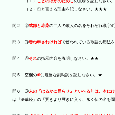
（１）
ことのほかのためし
の意味を記しなさい。
（２）①と言える理由を記しなさい。★★★
問２ ②
式部と赤染
の二人の歌人の名をそれぞれ漢字4
問３ ③
尋ね申されければ
で使われている敬語の用法を
問４ ④
それ
の指示内容を説明しなさい。★★
問５ 空欄の
⑤
に適当な副助詞を記しなさい。★
問６ ⑥
末の『はるかに照らせ』といへる句は、本にひ
は『法華経』の「冥きより冥きに入り、永く仏の名を聞