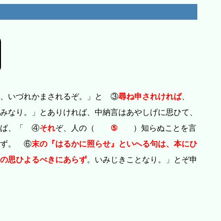
、いづれかまされるぞ。」と ③
尋ね申されければ
、
みなり。」とありければ、中納言はあやしげに思ひて、
ば、「 ④
それ
ぞ、人の（
⑤
）知らぬことを言
ず。 ⑥
末の『はるかに照らせ』といへる句は、本にひ
の思ひよるべきにあらず
。いみじきことなり。」とぞ申