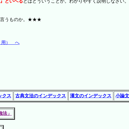
』といへる
とはどういうことか。わかりやすく説明しなさい。
言うものか。★★★
ト用） へ
ックス
古典文法のインデックス
漢文のインデックス
小論
強法」